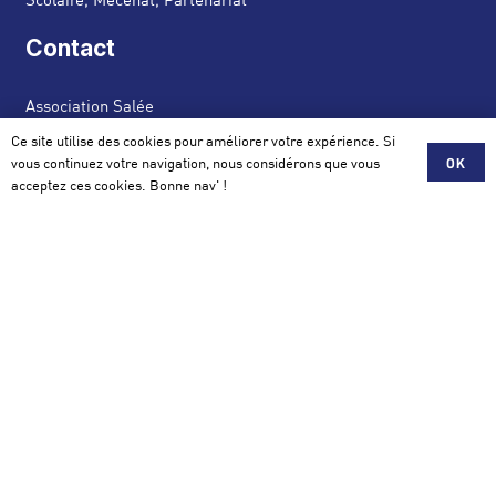
Contact
Association Salée
42 avenue de la Perrière 56100 Lorient
Ce site utilise des cookies pour améliorer votre expérience. Si
vous continuez votre navigation, nous considérons que vous
OK
acceptez ces cookies. Bonne nav' !
contact@assosalee.com
Mentions légales et Politique de Confidentialité
© Twins communication