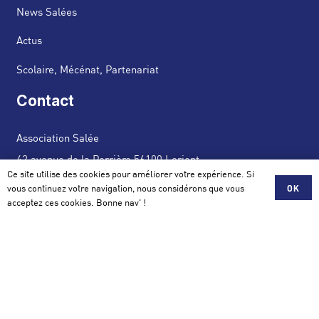
News Salées
Actus
Scolaire, Mécénat, Partenariat
Contact
Association Salée
42 avenue de la Perrière 56100 Lorient
Ce site utilise des cookies pour améliorer votre expérience. Si
vous continuez votre navigation, nous considérons que vous
OK
contact@assosalee.com
acceptez ces cookies. Bonne nav' !
Mentions légales et Politique de Confidentialité
© Twins communication