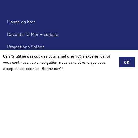
L’asso en bref
Raconte Ta Mer – collège
Projections Salées
Ce site utilise des cookies pour améliorer votre expérience. Si
News Salées
vous continuez votre navigation, nous considérons que vous
OK
acceptez ces cookies. Bonne nav' !
Actus
Scolaire, Mécénat, Partenariat
Contact
Association Salée
42 avenue de la Perrière 56100 Lorient
contact@assosalee.com