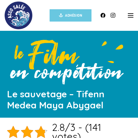
ADHÉSION
Le sauvetage – Tifenn
Medea Maya Abygael
2.8/3 - (141
votes)