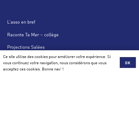
L’asso en bref
Raconte Ta Mer – collège
Projections Salées
Ce site utilise des cookies pour améliorer votre expérience. Si
News Salées
vous continuez votre navigation, nous considérons que vous
OK
acceptez ces cookies. Bonne nav' !
Actus
Scolaire, Mécénat, Partenariat
Contact
Association Salée
42 avenue de la Perrière 56100 Lorient
contact@assosalee.com