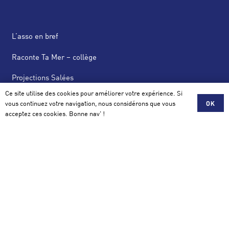
L’asso en bref
Raconte Ta Mer – collège
Projections Salées
Ce site utilise des cookies pour améliorer votre expérience. Si
News Salées
vous continuez votre navigation, nous considérons que vous
OK
acceptez ces cookies. Bonne nav' !
Actus
Scolaire, Mécénat, Partenariat
Contact
Association Salée
42 avenue de la Perrière 56100 Lorient
contact@assosalee.com