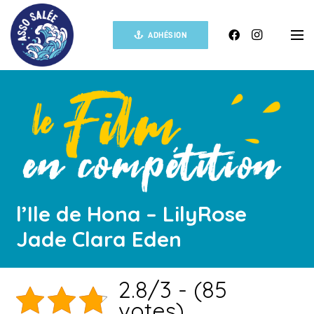
ADHÉSION
l’Ile de Hona – LilyRose
Jade Clara Eden
2.8/3 - (85
votes)