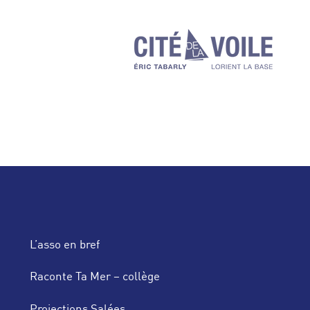
L’asso en bref
Raconte Ta Mer – collège
Projections Salées