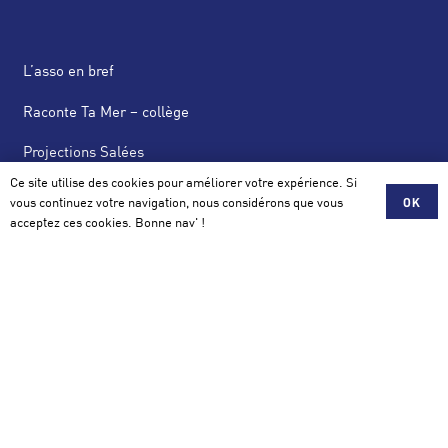
L’asso en bref
Raconte Ta Mer – collège
Projections Salées
Ce site utilise des cookies pour améliorer votre expérience. Si
News Salées
vous continuez votre navigation, nous considérons que vous
OK
acceptez ces cookies. Bonne nav' !
Actus
Scolaire, Mécénat, Partenariat
Contact
Association Salée
42 avenue de la Perrière 56100 Lorient
contact@assosalee.com