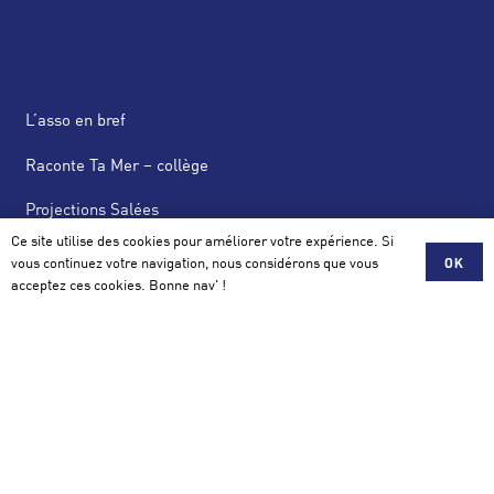
L’asso en bref
Raconte Ta Mer – collège
Projections Salées
Ce site utilise des cookies pour améliorer votre expérience. Si
News Salées
vous continuez votre navigation, nous considérons que vous
OK
acceptez ces cookies. Bonne nav' !
Actus
Scolaire, Mécénat, Partenariat
Contact
Association Salée
42 avenue de la Perrière 56100 Lorient