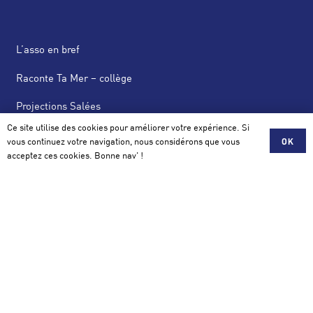
L’asso en bref
Raconte Ta Mer – collège
Projections Salées
Ce site utilise des cookies pour améliorer votre expérience. Si
News Salées
vous continuez votre navigation, nous considérons que vous
OK
acceptez ces cookies. Bonne nav' !
Actus
Scolaire, Mécénat, Partenariat
Contact
Association Salée
42 avenue de la Perrière 56100 Lorient
contact@assosalee.com