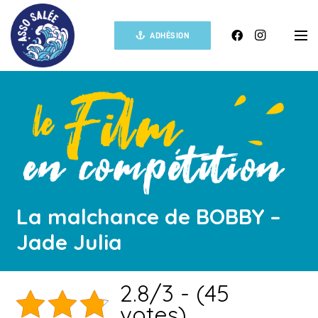
ADHÉSION
La malchance de BOBBY –
Jade Julia
2.8/3 - (45
votes)