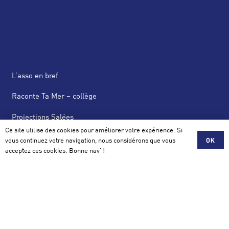
L’asso en bref
Raconte Ta Mer – collège
Projections Salées
Ce site utilise des cookies pour améliorer votre expérience. Si
News Salées
vous continuez votre navigation, nous considérons que vous
OK
acceptez ces cookies. Bonne nav' !
Actus
Scolaire, Mécénat, Partenariat
Contact
Association Salée