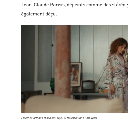
Jean-Claude Parisis, dépeints comme des stéréoty
également déçu.
Florence Arthaud et son ami Yoyo. © Metropolitan FilmExport