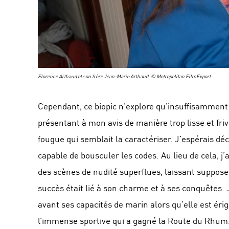
Florence Arthaud et son frère Jean-Marie Arthaud. © Metropolitan FilmExport
Cependant, ce biopic n’explore qu’insuffisammen
présentant à mon avis de manière trop lisse et friv
fougue qui semblait la caractériser. J’espérais d
capable de bousculer les codes. Au lieu de cela, j
des scènes de nudité superflues, laissant suppose
succès était lié à son charme et à ses conquêtes.
avant ses capacités de marin alors qu’elle est 
l’immense sportive qui a gagné la Route du Rhum.