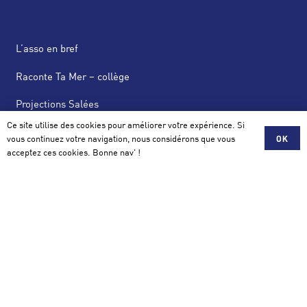
L’asso en bref
Raconte Ta Mer – collège
Projections Salées
Ce site utilise des cookies pour améliorer votre expérience. Si
News Salées
vous continuez votre navigation, nous considérons que vous
OK
acceptez ces cookies. Bonne nav' !
Actus
Scolaire, Mécénat, Partenariat
Contact
Association Salée
42 avenue de la Perrière 56100 Lorient
contact@assosalee.com