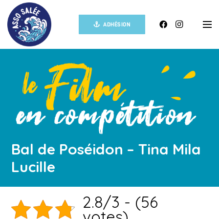
ADHÉSION
Bal de Poséidon – Tina Mila
Lucille
2.8/3 - (56
votes)