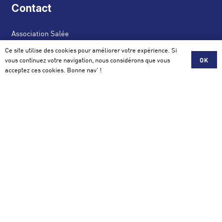
Contact
Association Salée
42 avenue de la Perrière 56100 Lorient
Ce site utilise des cookies pour améliorer votre expérience. Si
vous continuez votre navigation, nous considérons que vous
OK
acceptez ces cookies. Bonne nav' !
contact@assosalee.com
Mentions légales et Politique de Confidentialité
© Twins communication