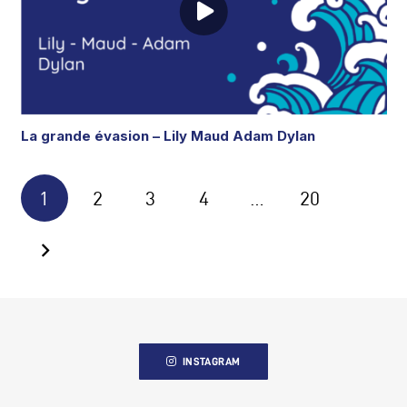
La grande évasion – Lily Maud Adam Dylan
1
2
3
4
…
20
INSTAGRAM