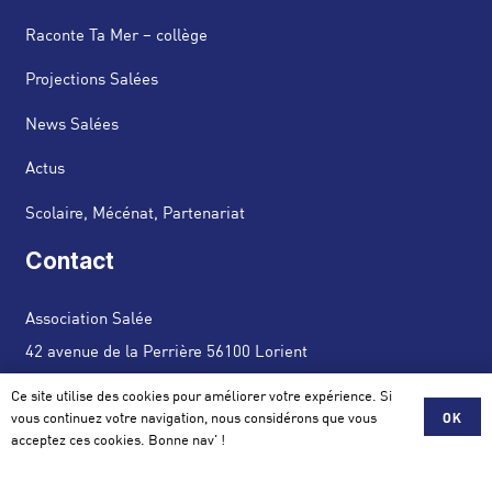
Raconte Ta Mer – collège
Projections Salées
News Salées
Actus
Scolaire, Mécénat, Partenariat
Contact
Association Salée
42 avenue de la Perrière 56100 Lorient
Ce site utilise des cookies pour améliorer votre expérience. Si
contact@assosalee.com
vous continuez votre navigation, nous considérons que vous
OK
acceptez ces cookies. Bonne nav' !